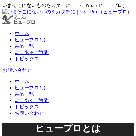
Facebook
コ
いまそこにないものをカタチに｜Hyu-Pro.（ヒュープロ）
ペ
ン
ー
テ
ジ
ン
が
ツ
ホーム
新
を
ヒュープロとは
し
ス
製品一覧
い
キ
よくあるご質問
ウ
ッ
トピックス
ィ
プ
ン
お問い合わせ
ド
ウ
ホーム
で
ヒュープロとは
開
製品一覧
き
よくあるご質問
ま
トピックス
す
お問い合わせ
ヒュープロとは