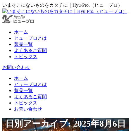
Facebook
コ
いまそこにないものをカタチに｜Hyu-Pro.（ヒュープロ）
ペ
ン
ー
テ
ジ
ン
が
ツ
ホーム
新
を
ヒュープロとは
し
ス
製品一覧
い
キ
よくあるご質問
ウ
ッ
トピックス
ィ
プ
ン
お問い合わせ
ド
ウ
ホーム
で
ヒュープロとは
開
製品一覧
き
よくあるご質問
ま
トピックス
す
お問い合わせ
日別アーカイブ: 2025年8月6日