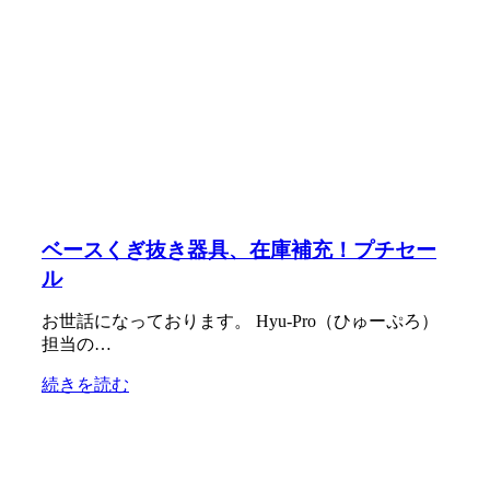
ベースくぎ抜き器具、在庫補充！プチセー
ル
お世話になっております。 Hyu-Pro（ひゅーぷろ）
担当の…
続きを読む